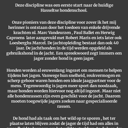
Deze discipline was een eerste start naar de huidige
Hasseltse hondenschool.
Onze pioniers van deze discipline voor zover ik het mij
herinner is ontstaan door het toedoen van enkele drijvende
krachten nl. Marc Vandeurzen , Paul Ballet en Herwig
Caproens later aangevuld met Robert Maris en iets later ook
Loesberghs Marcel. De jachtopleiding bestaat dan ook 40
jaar. De jachthonden in de tijd werden opgeleid als
gebruikshond in de jacht. Een spreekwoord zegt immers een
jager zonder hond is geen jager.
Honden worden al eeuwenlang ingezet om mensen te helpen
tijdens het jagen. Vanwege hun snelheid, reukvermogen en
scherp gehoor waren honden een ideale jaagpartner voor de
mens. Tegenwoordig is jagen meer sport dan noodzaak,
maar honden worden hiervoor nog altijd ingezet. Maar niet
alle hondenrassen zijn even geschikt voor de jacht. Daarom
moeten toegewijde jagers zoeken naar gespecialiseerde
rassen.
De hond had als taak om het wild op te sporen , het ter
plaatse laten blijven zodat de jager de tijd had om alles in