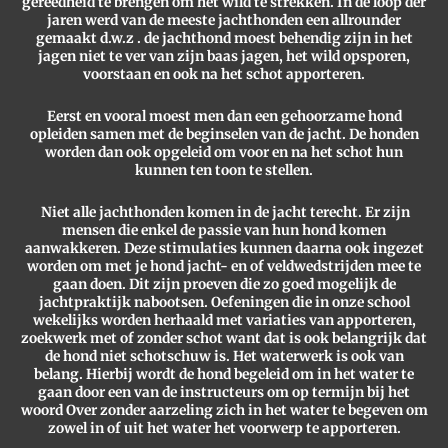
gereedheid te brengen om het wild te strekken. In de loop der
jaren werd van de meeste jachthonden een allrounder
gemaakt d.w.z . de jachthond moest behendig zijn in het
jagen niet te ver van zijn baas jagen, het wild opsporen,
voorstaan en ook na het schot apporteren.
Eerst en vooral moest men dan een gehoorzame hond
opleiden samen met de beginselen van de jacht. De honden
worden dan ook opgeleid om voor en na het schot hun
kunnen ten toon te stellen.
Niet alle jachthonden komen in de jacht terecht. Er zijn
mensen die enkel de passie van hun hond komen
aanwakkeren. Deze stimulaties kunnen daarna ook ingezet
worden om met je hond jacht- en of veldwedstrijden mee te
gaan doen. Dit zijn proeven die zo goed mogelijk de
jachtpraktijk nabootsen. Oefeningen die in onze school
wekelijks worden herhaald met variaties van apporteren,
zoekwerk met of zonder schot want dat is ook belangrijk dat
de hond niet schotschuw is. Het waterwerk is ook van
belang. Hierbij wordt de hond begeleid om in het water te
gaan door een van de instructeurs om op termijn bij het
woord Over zonder aarzeling zich in het water te begeven om
zowel in of uit het water het voorwerp te apporteren.