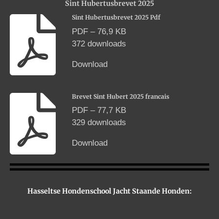
Sint Hubertusbrevet 2025
r
Sint Hubertusbrevet 2025 Pdf
f
PDF – 76,9 KB
u
372 downloads
l
Download
l
s
c
Brevet Sint Hubert 2025 francais
r
PDF – 77,7 KB
e
329 downloads
e
Download
n
Hasseltse Hondenschool Jacht Staande Honden: