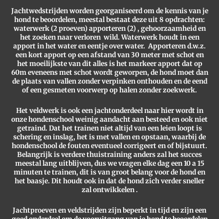
Jachtwedstrijden worden georganiseerd om de kennis van je
hond te beoordelen, meestal bestaat deze uit 8 opdrachten:
waterwerk (2 proeven) apporteren (2) , gehoorzaamheid en
het zoeken naar verloren wild.
Waterwerk houdt in een
apport in het water en eentje over water. Apporteren d.w.z.
een kort apport op een afstand van 30 meter met schot en
het moeilijkste van dit alles is het markeer apport dat op
60m eveneens met schot wordt geworpen, de hond moet dan
de plaats van vallen zonder verpinken onthouden en de eend
of een gesmeten voorwerp op halen zonder zoekwerk.
Het veldwerk is ook een jachtonderdeel naar hier wordt in
onze hondenschool weinig aandacht aan besteed en ook niet
getraind. Dat het trainen niet altijd van een leien loopt is
schering en inslag, het is met vallen en opstaan, waarbij de
hondenschool de fouten eventueel corrigeert en of bijstuurt.
Belangrijk is verdere thuistraining anders zal het succes
meestal lang uitblijven, dus we vragen elke dag een 10 a 15
minuten te trainen, dit is van groot belang voor de hond en
het baasje. Dit houdt ook in dat de hond zich verder sneller
zal ontwikkelen .
Jachtproeven en veldstrijden zijn beperkt in tijd en zijn een
goed onderdeel om de vooruitgang van je hond te beoordelen